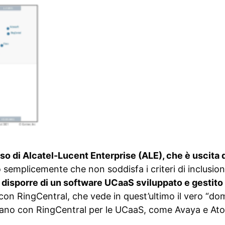
so di Alcatel-Lucent Enterprise (ALE), che è uscita
do semplicemente che non soddisfa i criteri di inclusi
o disporre di un software UCaaS sviluppato e gesti
E con RingCentral, che vede in quest’ultimo il vero “d
aborano con RingCentral per le UCaaS, come Avaya e At