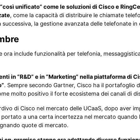
 “così unificato” come le soluzioni di Cisco e RingCe
zate
, come la capacità di distribuire le chiamate tele
ra successiva, la gestione avanzata delle telefonate in 
ombre
e ora include funzionalità per telefonia, messaggistic
enti in “R&D” e in “Marketing” nella piattaforma di 
o”
. Sempre secondo Gartner, Cisco ha il portafoglio d
e molto positivo il forte ecosistema dei canali di di
rdivo di Cisco nel mercato delle UCaaS, dopo aver im
 portato a una certa incertezza nel mercato quando l
gnando quote di mercato.
ni on-premise stanno ora adottando diverse funzional