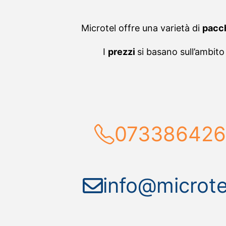
Microtel offre una varietà di
pacc
I
prezzi
si basano sull’ambito 
07338642
info@microtel