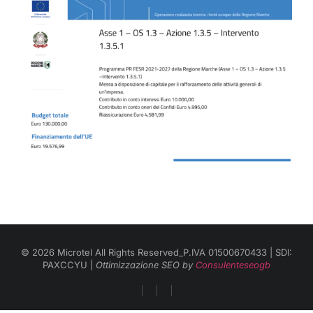
© 2026 Microtel All Rights Reserved_P.IVA 01500670433 | SDI:
PAXCCYU |
Ottimizzazione SEO by
Consulenteseogb